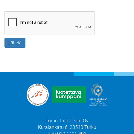
Turun Talo Team Oy
Kuralankatu 6, 20540 Turku
Puh
0207 491 491