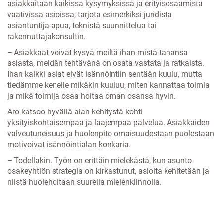
asiakkaitaan kaikissa kysymyksissä ja erityisosaamista
vaativissa asioissa, tarjota esimerkiksi juridista
asiantuntija-apua, teknistä suunnittelua tai
rakennuttajakonsultin.
− Asiakkaat voivat kysyä meiltä ihan mistä tahansa
asiasta, meidän tehtävänä on osata vastata ja ratkaista.
Ihan kaikki asiat eivät isännöintiin sentään kuulu, mutta
tiedämme kenelle mikäkin kuuluu, miten kannattaa toimia
ja mikä toimija osaa hoitaa oman osansa hyvin.
Aro katsoo hyvällä alan kehitystä kohti
yksityiskohtaisempaa ja laajempaa palvelua. Asiakkaiden
valveutuneisuus ja huolenpito omaisuudestaan puolestaan
motivoivat isännöintialan konkaria.
− Todellakin. Työn on erittäin mielekästä, kun asunto-
osakeyhtiön strategia on kirkastunut, asioita kehitetään ja
niistä huolehditaan suurella mielenkiinnolla.