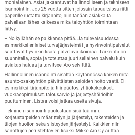
monialainen. Asiat jakaantuvat hallinnolliseen ja tekniseen
isännöintiin. Jos 25 vuotta sitten joissain tapauksissa riitti
paperille rustattu kirjanpito, niin tänään asiakkaita
palvellaan lähes kaikessa mikä taloyhtiön toimintaan
liittyy.
− No kyllähän se paikkansa pitää. Ja tulevaisuudessa
esimerkiksi erilaiset turvajärjestelmät ja hyvinvointipalvelut
saattavat hyvinkin lisätä palveluvalikoimaa. Tärkeintä on
suunnitella, sopia ja toteuttaa juuri sellainen palvelu kuin
asiakas haluaa ja tarvitsee, Aro selvittää.
Hallinnollinen isännöinti sisältää käytännössä kaiken mitä
asunto-osakeyhtiön päivittäisten asioiden hoito vaatii. Eli
esimerkiksi kirjanpito ja tilinpäätös, yhtiökokoukset,
vuokrasopimukset, talousarvio ja järjestyshäiriöihin
puuttuminen. Listaa voisi jatkaa useita sivuja.
Tekninen isännöinti puolestaan sisältää mm.
korjaustarpeiden määrittelyn ja järjestelyt, rakenteiden ja
tilojen huollon sekä siisteyden järjestelyt. Kaikkien niin
sanottujen perustehtävien lisäksi Mikko Aro Oy auttaa