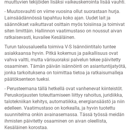
muuttuvien tekijöiden lisäksi vaikeuskerrointa lisää vauhti.
- Muutosvauhti on viime vuosina ollut suorastaan hurja.
Lainsäädännössä tapahtuu koko ajan. Uudet lait ja
säännökset vaikuttavat osittain myös toisiinsa ja toimivat
siten limittäin. Hallinnon vaatimustaso on noussut aivan
ratkaisevasti, kuvailee Kesäläinen.
Turun talousalueella toimiva V-S Isännöintitalo tuntee
asiakkaansa hyvin. Pitkä kokemus ja paikallisuus ovat
vahva valtti, mutta värisuoraksi palvelun tekee päivitetty
osaaminen. Tämän päivän isännöinti on asiantuntijatyötä,
jonka tarkoituksena on toimittaa tietoa ja ratkaisumalleja
päätöksenteon tueksi.
- Perusteemana tällä hetkellä ovat vanhenevat kiinteistöt.
Peruskorjausten toteuttamiseen liittyy rahoitus, juridiikka,
talotekniikan kehitys, automatiikka, energiansäästö ja niin
edelleen. Vaatimustaso on korkealla, ja hyvin tuotettu
suunnitelma onkin avainasemassa. Tässä työssä meidän
ihmisten päivitetty osaaminen on aivan oleellista,
Kesäläinen korostaa.