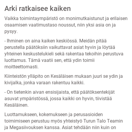
Arki ratkaisee kaiken
Vaikka toimintaympäristö on monimutkaistunut ja erilaisen
osaamisen vaatimustaso noussut, niin yksi asia on ja
pysyy.
- Ihminen on aina kaiken keskiössä. Meidän pitää
perustella päätöksiin vaikuttavat asiat hyvin ja löytää
yhteinen keskustelukieli sekä rakentaa tekoihin perustuva
luottamus. Tämä vaatii sen, että ydin toimii
moitteettomasti.
Kiinteistön ylläpito on Kesäläisen mukaan juuri se ydin ja
kivijalka, jonka varaan rakentuu kaikki.
- On tietenkin aivan ensisijaista, että päätöksentekijät
asuvat ympäristössä, jossa kaikki on hyvin, tiivistää
Kesäläinen.
Luottamukseen, kokemukseen ja perusasioiden
toimimiseen perustuu myös yhteistyö Turun Talo Teamin
ja Megasiivouksen kanssa. Asiat tehdään niin kuin on