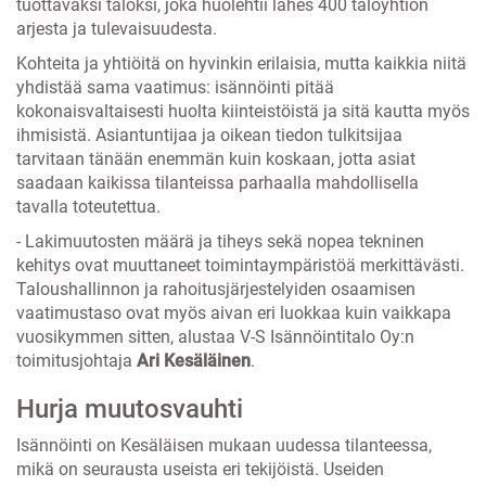
tuottavaksi taloksi, joka huolehtii lähes 400 taloyhtiön
arjesta ja tulevaisuudesta.
Kohteita ja yhtiöitä on hyvinkin erilaisia, mutta kaikkia niitä
yhdistää sama vaatimus: isännöinti pitää
kokonaisvaltaisesti huolta kiinteistöistä ja sitä kautta myös
ihmisistä. Asiantuntijaa ja oikean tiedon tulkitsijaa
tarvitaan tänään enemmän kuin koskaan, jotta asiat
saadaan kaikissa tilanteissa parhaalla mahdollisella
tavalla toteutettua.
- Lakimuutosten määrä ja tiheys sekä nopea tekninen
kehitys ovat muuttaneet toimintaympäristöä merkittävästi.
Taloushallinnon ja rahoitusjärjestelyiden osaamisen
vaatimustaso ovat myös aivan eri luokkaa kuin vaikkapa
vuosikymmen sitten, alustaa V-S Isännöintitalo Oy:n
toimitusjohtaja
Ari Kesäläinen
.
Hurja muutosvauhti
Isännöinti on Kesäläisen mukaan uudessa tilanteessa,
mikä on seurausta useista eri tekijöistä. Useiden