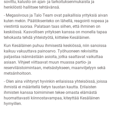
sovittu, kalusto on ajan- ja tarkoituksenmukaista ja
henkilöstö hallitsee tehtävänsä.
- Megasiivous ja Talo Team ovat paikallisia yrityksiä aivan
kuten mekin. Päätöksenteko on lähellä, reagointi nopeaa ja
viestintä suoraa. Palataan taas siihen, että ihminen on
keskiössä. Kasvollisen yrityksen kanssa on monella tapaa
tehokasta tehdä yhteistyötä, kiittelee Kesäläinen.
Kun Kesäläinen puhuu ihmisestä keskiössä, niin sanoissa
kaikuu vakuuttava painoarvo. Työhuoneen rekvisiitta
paljastaa isännästään asioita, jotka saattavat vaikuttaa
asiaan. Vihjeet viittaavat muun muassa partio- ja
reserviläistoimintaan, metsästykseen, maanviljelyyn sekä
metsänhoitoon.
- Olen aina viihtynyt hyvinkin erilaisissa yhteisöissä, joissa
ihmistä ei määritellä tietyn taustan kautta. Erilaisten
ihmisten kanssa toimiminen tekee omasta elämästä
huomattavasti kiinnostavampaa, kiteyttää Kesäläinen
hymyillen.